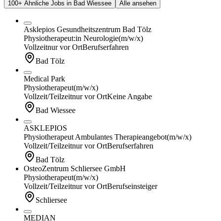
100+ Ähnliche Jobs in Bad Wiessee
Alle ansehen
Asklepios Gesundheitszentrum Bad Tölz
Physiotherapeut:in Neurologie
(m/w/x)
Vollzeit
nur vor Ort
Berufserfahren
Bad Tölz
Medical Park
Physiotherapeut
(m/w/x)
Vollzeit/Teilzeit
nur vor Ort
Keine Angabe
Bad Wiessee
ASKLEPIOS
Physiotherapeut Ambulantes Therapieangebot
(m/w/x)
Vollzeit/Teilzeit
nur vor Ort
Berufserfahren
Bad Tölz
OsteoZentrum Schliersee GmbH
Physiotherapeut
(m/w/x)
Vollzeit/Teilzeit
nur vor Ort
Berufseinsteiger
Schliersee
MEDIAN