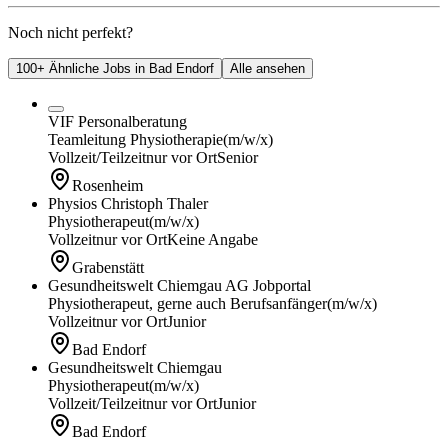
Noch nicht perfekt?
100+ Ähnliche Jobs in Bad Endorf
Alle ansehen
VIF Personalberatung
Teamleitung Physiotherapie
(m/w/x)
Vollzeit/Teilzeit
nur vor Ort
Senior
Rosenheim
Physios Christoph Thaler
Physiotherapeut
(m/w/x)
Vollzeit
nur vor Ort
Keine Angabe
Grabenstätt
Gesundheitswelt Chiemgau AG Jobportal
Physiotherapeut, gerne auch Berufsanfänger
(m/w/x)
Vollzeit
nur vor Ort
Junior
Bad Endorf
Gesundheitswelt Chiemgau
Physiotherapeut
(m/w/x)
Vollzeit/Teilzeit
nur vor Ort
Junior
Bad Endorf