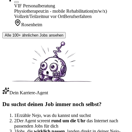
VIF Personalberatung
Physiotherapeut:in - mobile Rehabilitation
(m/w/x)
Vollzeit/Teilzeit
nur vor Ort
Berufserfahren
Rosenheim
Alle 100+ ähnlichen Jobs ansehen
Dein Karriere-Agent
Du suchst deinen Job immer noch selbst?
1
Erzähle Nejo, was du kannst und suchst
2
Der Agent screent
rund um die Uhr
das Internet nach
passenden Jobs für dich
3
Jobs, die
wirklich passen,
landen direkt in deiner Nejo-