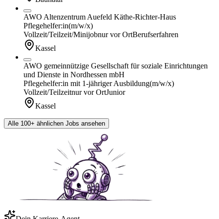
AWO Altenzentrum Auefeld Käthe-Richter-Haus
Pflegehelfer:in
(m/w/x)
Vollzeit/Teilzeit/Minijob
nur vor Ort
Berufserfahren
Kassel
AWO gemeinnützige Gesellschaft für soziale Einrichtungen
und Dienste in Nordhessen mbH
Pflegehelfer:in mit 1-jähriger Ausbildung
(m/w/x)
Vollzeit/Teilzeit
nur vor Ort
Junior
Kassel
Alle 100+ ähnlichen Jobs ansehen
Dein Karriere-Agent