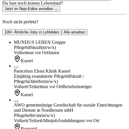
Du hast noch keinen Lebenslauf?
Jetzt im Nejo-Editor erstellen
→
Noch nicht perfekt?
100+ Ähnliche Jobs in Lohfelden
Alle ansehen
MUNDUS LEBEN Gruppe
Pflegehilfskraft
(m/w/x)
Vollzeit
nur vor Ort
Junior
Kassel
Paracelsus Elena Klinik Kassel
Einjährig examinierte Pflegehilfskraft /
Pflegefachhelfer
(m/w/x)
Vollzeit/Teilzeit
nur vor Ort
Berufseinsteiger
Kassel
AWO gemeinnützige Gesellschaft für soziale Einrichtungen
und Dienste in Nordhessen mbH
Pflegehelfer:in
(m/w/x)
Vollzeit/Teilzeit/Minijob
Ausbildung
nur vor Ort
Baunatal