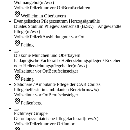
Wohnangebot
(m/w/x)
Vollzeit/Teilzeit
nur vor Ort
Berufserfahren
Weilheim in Oberbayern
Evangelisches Pflegezentrum Herzogsägmühle
Duales Studium Pflegewissenschaft (B.Sc.) – Angewandte
Pflege
(m/w/x)
Vollzeit/Teilzeit
Ausbildung
nur vor Ort
Peiting
Diakonie München und Oberbayern
Pädagogische Fachkraft / Heilerziehungspfleger / Erzieher
oder Heilerziehungspflegehelfer
(m/w/x)
Vollzeit
nur vor Ort
Berufseinsteiger
Peiting
Stationäre / Ambulante Pflege der CAB Caritas
Pflegehelfer:in im ambulanten Bereich
(m/w/x)
Vollzeit
nur vor Ort
Berufseinsteiger
Peißenberg
Pichlmayr Gruppe
Gerontopsychiatrische Pflegefachkraft
(m/w/x)
Vollzeit/Teilzeit
nur vor Ort
Junior