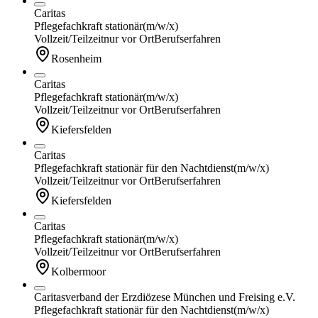
Caritas
Pflegefachkraft stationär
(m/w/x)
Vollzeit/Teilzeit
nur vor Ort
Berufserfahren
Rosenheim
Caritas
Pflegefachkraft stationär
(m/w/x)
Vollzeit/Teilzeit
nur vor Ort
Berufserfahren
Kiefersfelden
Caritas
Pflegefachkraft stationär für den Nachtdienst
(m/w/x)
Vollzeit/Teilzeit
nur vor Ort
Berufserfahren
Kiefersfelden
Caritas
Pflegefachkraft stationär
(m/w/x)
Vollzeit/Teilzeit
nur vor Ort
Berufserfahren
Kolbermoor
Caritasverband der Erzdiözese München und Freising e.V.
Pflegefachkraft stationär für den Nachtdienst
(m/w/x)