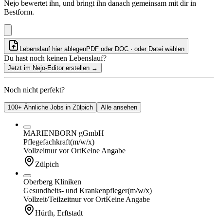
Nejo bewertet ihn, und bringt ihn danach gemeinsam mit dir in
Bestform.
Lebenslauf hier ablegen
PDF oder DOC · oder
Datei wählen
Du hast noch keinen Lebenslauf?
Jetzt im Nejo-Editor erstellen
→
Noch nicht perfekt?
100+ Ähnliche Jobs in Zülpich
Alle ansehen
MARIENBORN gGmbH
Pflegefachkraft
(m/w/x)
Vollzeit
nur vor Ort
Keine Angabe
Zülpich
Oberberg Kliniken
Gesundheits- und Krankenpfleger
(m/w/x)
Vollzeit/Teilzeit
nur vor Ort
Keine Angabe
Hürth, Erftstadt