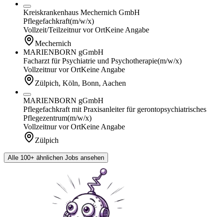
Kreiskrankenhaus Mechernich GmbH
Pflegefachkraft
(m/w/x)
Vollzeit/Teilzeit
nur vor Ort
Keine Angabe
Mechernich
MARIENBORN gGmbH
Facharzt für Psychiatrie und Psychotherapie
(m/w/x)
Vollzeit
nur vor Ort
Keine Angabe
Zülpich, Köln, Bonn, Aachen
MARIENBORN gGmbH
Pflegefachkraft mit Praxisanleiter für gerontopsychiatrisches
Pflegezentrum
(m/w/x)
Vollzeit
nur vor Ort
Keine Angabe
Zülpich
Alle 100+ ähnlichen Jobs ansehen