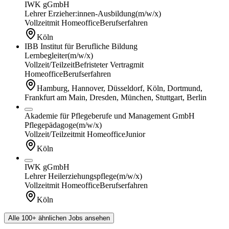
IWK gGmbH
Lehrer Erzieher:innen-Ausbildung
(m/w/x)
Vollzeit
mit Homeoffice
Berufserfahren
Köln
IBB Institut für Berufliche Bildung
Lernbegleiter
(m/w/x)
Vollzeit/Teilzeit
Befristeter Vertrag
mit
Homeoffice
Berufserfahren
Hamburg, Hannover, Düsseldorf, Köln, Dortmund,
Frankfurt am Main, Dresden, München, Stuttgart, Berlin
Akademie für Pflegeberufe und Management GmbH
Pflegepädagoge
(m/w/x)
Vollzeit/Teilzeit
mit Homeoffice
Junior
Köln
IWK gGmbH
Lehrer Heilerziehungspflege
(m/w/x)
Vollzeit
mit Homeoffice
Berufserfahren
Köln
Alle 100+ ähnlichen Jobs ansehen