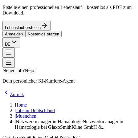
Erstelle einen professionellen Lebenslauf – kostenlos als PDF zum
Download.
Lebenslauf erstellen
Anmelden
Kostenlos starten
DE
Neuer Job?
Nejo!
Dein persönlicher KI-Karriere-Agent
Zurück
Home
|
Jobs in Deutschland
|
Muenchen
|
Netzwerkmanager:in Hämatologie
Netzwerkmanager:in
Hämatologie bei GlaxoSmithKline GmbH &...
GL
GlaxoSmithKline GmbH & Co. KG