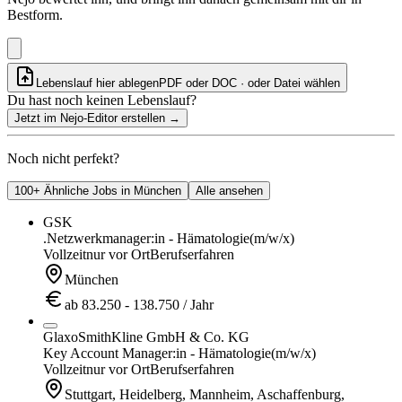
Bestform.
Lebenslauf hier ablegen
PDF oder DOC · oder
Datei wählen
Du hast noch keinen Lebenslauf?
Jetzt im Nejo-Editor erstellen
→
Noch nicht perfekt?
100+ Ähnliche Jobs in München
Alle ansehen
GSK
.Netzwerkmanager:in - Hämatologie
(m/w/x)
Vollzeit
nur vor Ort
Berufserfahren
München
ab 83.250 - 138.750 / Jahr
GlaxoSmithKline GmbH & Co. KG
Key Account Manager:in - Hämatologie
(m/w/x)
Vollzeit
nur vor Ort
Berufserfahren
Stuttgart, Heidelberg, Mannheim, Aschaffenburg,