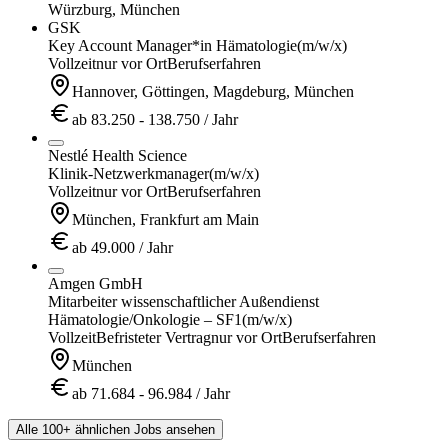
Würzburg, München
GSK
Key Account Manager*in Hämatologie
(m/w/x)
Vollzeit
nur vor Ort
Berufserfahren
Hannover, Göttingen, Magdeburg, München
ab 83.250 - 138.750 / Jahr
Nestlé Health Science
Klinik-Netzwerkmanager
(m/w/x)
Vollzeit
nur vor Ort
Berufserfahren
München, Frankfurt am Main
ab 49.000 / Jahr
Amgen GmbH
Mitarbeiter wissenschaftlicher Außendienst
Hämatologie/Onkologie – SF1
(m/w/x)
Vollzeit
Befristeter Vertrag
nur vor Ort
Berufserfahren
München
ab 71.684 - 96.984 / Jahr
Alle 100+ ähnlichen Jobs ansehen