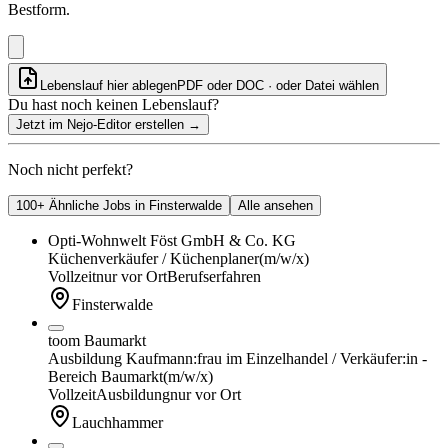
Bestform.
Lebenslauf hier ablegen
PDF oder DOC · oder
Datei wählen
Du hast noch keinen Lebenslauf?
Jetzt im Nejo-Editor erstellen
→
Noch nicht perfekt?
100+ Ähnliche Jobs in Finsterwalde
Alle ansehen
Opti-Wohnwelt Föst GmbH & Co. KG
Küchenverkäufer / Küchenplaner
(m/w/x)
Vollzeit
nur vor Ort
Berufserfahren
Finsterwalde
toom Baumarkt
Ausbildung Kaufmann:frau im Einzelhandel / Verkäufer:in -
Bereich Baumarkt
(m/w/x)
Vollzeit
Ausbildung
nur vor Ort
Lauchhammer