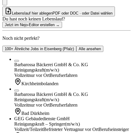
Lebenslauf hier ablegen
PDF oder DOC · oder
Datei wählen
Du hast noch keinen Lebenslauf?
Jetzt im Nejo-Editor erstellen
→
Noch nicht perfekt?
100+ Ähnliche Jobs in Eisenberg (Pfalz)
Alle ansehen
Barbarossa Bäckerei GmbH & Co. KG
Reinigungskraft
(m/w/x)
Vollzeit
nur vor Ort
Berufserfahren
Kirchheimbolanden
Barbarossa Bäckerei GmbH & Co. KG
Reinigungskraft
(m/w/x)
Vollzeit
nur vor Ort
Berufserfahren
Bad Dürkheim
GEG Gebäudedienste GmbH
Reinigungskraft – Springer
(m/w/x)
Vollzeit/Teilzeit
Befristeter Vertrag
nur vor Ort
Berufseinsteiger