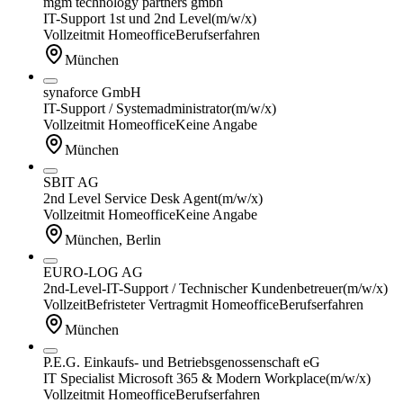
mgm technology partners gmbh
IT-Support 1st und 2nd Level
(m/w/x)
Vollzeit
mit Homeoffice
Berufserfahren
München
synaforce GmbH
IT-Support / Systemadministrator
(m/w/x)
Vollzeit
mit Homeoffice
Keine Angabe
München
SBIT AG
2nd Level Service Desk Agent
(m/w/x)
Vollzeit
mit Homeoffice
Keine Angabe
München, Berlin
EURO-LOG AG
2nd-Level-IT-Support / Technischer Kundenbetreuer
(m/w/x)
Vollzeit
Befristeter Vertrag
mit Homeoffice
Berufserfahren
München
P.E.G. Einkaufs- und Betriebsgenossenschaft eG
IT Specialist Microsoft 365 & Modern Workplace
(m/w/x)
Vollzeit
mit Homeoffice
Berufserfahren