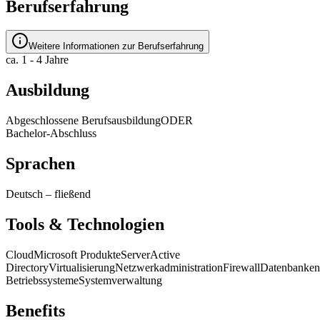
Berufserfahrung
Weitere Informationen zur Berufserfahrung
ca. 1 - 4 Jahre
Ausbildung
Abgeschlossene Berufsausbildung
ODER
Bachelor-Abschluss
Sprachen
Deutsch
–
fließend
Tools & Technologien
Cloud
Microsoft Produkte
Server
Active
Directory
Virtualisierung
Netzwerkadministration
Firewall
Datenbanken
Betriebssysteme
Systemverwaltung
Benefits