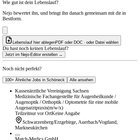
Wie gut ist dein Lebenslauf?
Nejo bewertet ihn, und bringt ihn danach gemeinsam mit dir in
Bestform.
Lebenslauf hier ablegen
PDF oder DOC · oder
Datei wählen
Du hast noch keinen Lebenslauf?
Jetzt im Nejo-Editor erstellen
→
Noch nicht perfekt?
100+ Ähnliche Jobs in Schöneck
Alle ansehen
Kassenärztliche Vereinigung Sachsen
Medizinische Fachangestellte für Augenheilkunde /
Augenoptik / Orthoptik / Optometrie für eine mobile
Augenarztpraxis
(m/w/x)
Teilzeit
nur vor Ort
Keine Angabe
Schwarzenberg/Erzgebirge, Auerbach/Vogtland,
Markneukirchen
Match-Medics GmbH