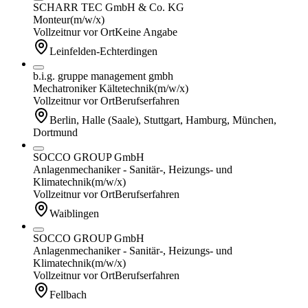
SCHARR TEC GmbH & Co. KG
Monteur
(m/w/x)
Vollzeit
nur vor Ort
Keine Angabe
Leinfelden-Echterdingen
b.i.g. gruppe management gmbh
Mechatroniker Kältetechnik
(m/w/x)
Vollzeit
nur vor Ort
Berufserfahren
Berlin, Halle (Saale), Stuttgart, Hamburg, München,
Dortmund
SOCCO GROUP GmbH
Anlagenmechaniker - Sanitär-, Heizungs- und
Klimatechnik
(m/w/x)
Vollzeit
nur vor Ort
Berufserfahren
Waiblingen
SOCCO GROUP GmbH
Anlagenmechaniker - Sanitär-, Heizungs- und
Klimatechnik
(m/w/x)
Vollzeit
nur vor Ort
Berufserfahren
Fellbach