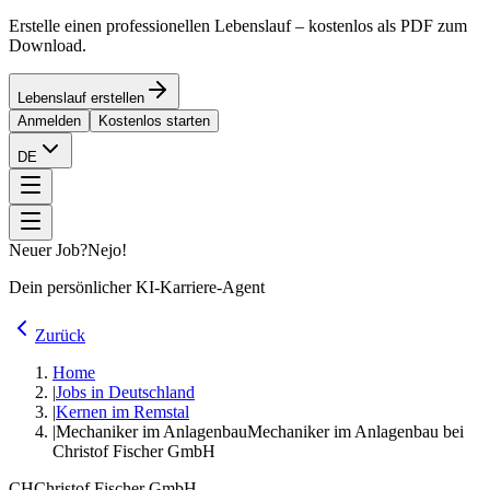
Erstelle einen professionellen Lebenslauf – kostenlos als PDF zum
Download.
Lebenslauf erstellen
Anmelden
Kostenlos starten
DE
Neuer Job?
Nejo!
Dein persönlicher KI-Karriere-Agent
Zurück
Home
|
Jobs in Deutschland
|
Kernen im Remstal
|
Mechaniker im Anlagenbau
Mechaniker im Anlagenbau bei
Christof Fischer GmbH
CH
Christof Fischer GmbH