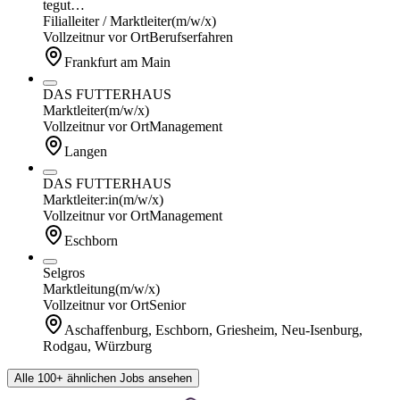
tegut…
Filialleiter / Marktleiter
(m/w/x)
Vollzeit
nur vor Ort
Berufserfahren
Frankfurt am Main
DAS FUTTERHAUS
Marktleiter
(m/w/x)
Vollzeit
nur vor Ort
Management
Langen
DAS FUTTERHAUS
Marktleiter:in
(m/w/x)
Vollzeit
nur vor Ort
Management
Eschborn
Selgros
Marktleitung
(m/w/x)
Vollzeit
nur vor Ort
Senior
Aschaffenburg, Eschborn, Griesheim, Neu-Isenburg,
Rodgau, Würzburg
Alle 100+ ähnlichen Jobs ansehen