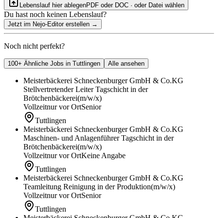
Lebenslauf hier ablegen
PDF oder DOC · oder
Datei wählen
Du hast noch keinen Lebenslauf?
Jetzt im Nejo-Editor erstellen
→
Noch nicht perfekt?
100+ Ähnliche Jobs in Tuttlingen
Alle ansehen
Meisterbäckerei Schneckenburger GmbH & Co.KG
Stellvertretender Leiter Tagschicht in der
Brötchenbäckerei
(m/w/x)
Vollzeit
nur vor Ort
Senior
Tuttlingen
Meisterbäckerei Schneckenburger GmbH & Co.KG
Maschinen- und Anlagenführer Tagschicht in der
Brötchenbäckerei
(m/w/x)
Vollzeit
nur vor Ort
Keine Angabe
Tuttlingen
Meisterbäckerei Schneckenburger GmbH & Co.KG
Teamleitung Reinigung in der Produktion
(m/w/x)
Vollzeit
nur vor Ort
Senior
Tuttlingen
Meisterbäckerei Schneckenburger GmbH & Co.KG