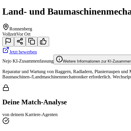
Land- und Baumaschinenmechat
Ronnenberg
Vollzeit
Vor Ort
Jetzt bewerben
Nejo KI-Zusammenfassung
Weitere Informationen zur KI-Zusamme
Reparatur und Wartung von Baggern, Radladern, Planierraupen und M
Baumaschinen-/Landmaschinenmechatroniker erforderlich. Wechselpräm
Deine Match-Analyse
von deinem Karriere-Agenten