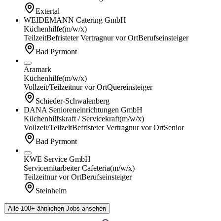
Extertal
WEIDEMANN Catering GmbH
Küchenhilfe
(m/w/x)
Teilzeit
Befristeter Vertrag
nur vor Ort
Berufseinsteiger
Bad Pyrmont
Aramark
Küchenhilfe
(m/w/x)
Vollzeit/Teilzeit
nur vor Ort
Quereinsteiger
Schieder-Schwalenberg
DANA Senioreneinrichtungen GmbH
Küchenhilfskraft / Servicekraft
(m/w/x)
Vollzeit/Teilzeit
Befristeter Vertrag
nur vor Ort
Senior
Bad Pyrmont
KWE Service GmbH
Servicemitarbeiter Cafeteria
(m/w/x)
Teilzeit
nur vor Ort
Berufseinsteiger
Steinheim
Alle 100+ ähnlichen Jobs ansehen