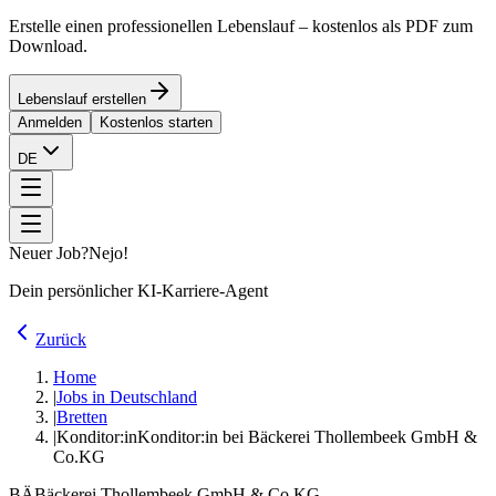
Erstelle einen professionellen Lebenslauf – kostenlos als PDF zum
Download.
Lebenslauf erstellen
Anmelden
Kostenlos starten
DE
Neuer Job?
Nejo!
Dein persönlicher KI-Karriere-Agent
Zurück
Home
|
Jobs in Deutschland
|
Bretten
|
Konditor:in
Konditor:in bei Bäckerei Thollembeek GmbH &
Co.KG
BÄ
Bäckerei Thollembeek GmbH & Co.KG