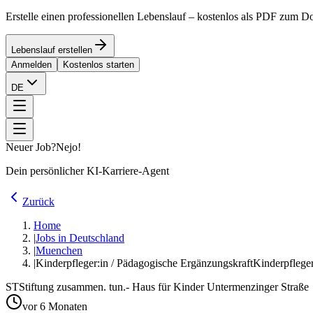
Erstelle einen professionellen Lebenslauf – kostenlos als PDF zum 
Lebenslauf erstellen
Anmelden
Kostenlos starten
DE
Neuer Job?
Nejo!
Dein persönlicher KI-Karriere-Agent
Zurück
Home
|
Jobs in Deutschland
|
Muenchen
|
Kinderpfleger:in / Pädagogische Ergänzungskraft
Kinderpfleger
ST
Stiftung zusammen. tun.- Haus für Kinder Untermenzinger Straße
vor 6 Monaten