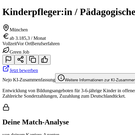
Kinderpfleger:in / Pädagogisch
München
ab 3.185,3 / Monat
Vollzeit
Vor Ort
Berufserfahren
Green Job
Jetzt bewerben
Nejo KI-Zusammenfassung
Weitere Informationen zur KI-Zusamme
Entwicklung von Bildungsangeboten für 3-6-jährige Kinder in offener
Zahlreiche Sonderzahlungen, Zuzahlung zum Deutschlandticket.
Deine Match-Analyse
von deinem Karriere-Agenten