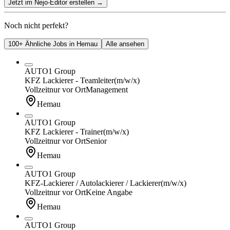
Jetzt im Nejo-Editor erstellen
→
Noch nicht perfekt?
100+ Ähnliche Jobs in Hemau
Alle ansehen
AUTO1 Group
KFZ Lackierer - Teamleiter
(m/w/x)
Vollzeit
nur vor Ort
Management
Hemau
AUTO1 Group
KFZ Lackierer - Trainer
(m/w/x)
Vollzeit
nur vor Ort
Senior
Hemau
AUTO1 Group
KFZ-Lackierer / Autolackierer / Lackierer
(m/w/x)
Vollzeit
nur vor Ort
Keine Angabe
Hemau
AUTO1 Group