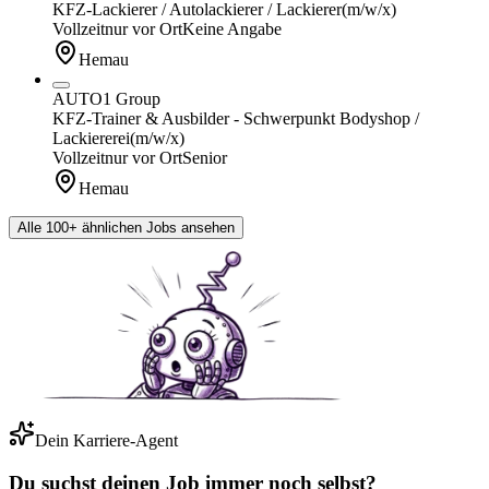
KFZ-Lackierer / Autolackierer / Lackierer
(m/w/x)
Vollzeit
nur vor Ort
Keine Angabe
Hemau
AUTO1 Group
KFZ-Trainer & Ausbilder - Schwerpunkt Bodyshop /
Lackiererei
(m/w/x)
Vollzeit
nur vor Ort
Senior
Hemau
Alle 100+ ähnlichen Jobs ansehen
Dein Karriere-Agent
Du suchst deinen Job immer noch selbst?