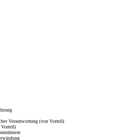
ahrung
cher Verantwortung (von Vorteil)
Vorteil)
Commitment
berwindung