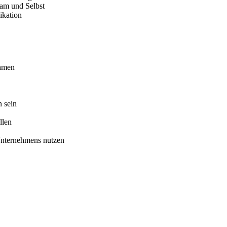
am und Selbst
ikation
ehmen
n sein
llen
Unternehmens nutzen