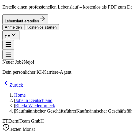
Erstelle einen professionellen Lebenslauf – kostenlos als PDF zum 
Lebenslauf erstellen
Anmelden
Kostenlos starten
DE
Neuer Job?
Nejo!
Dein persönlicher KI-Karriere-Agent
Zurück
Home
|
Jobs in Deutschland
|
Rheda Wiedenbrueck
|
Kaufmännischer Geschäftsführer
Kaufmännischer Geschäftsfü
ET
EterniTeam GmbH
letzten Monat