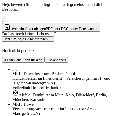
Nejo bewertet ihn, und bringt ihn danach gemeinsam mit dir in
Bestform.
Lebenslauf hier ablegen
PDF oder DOC · oder
Datei wählen
Du hast noch keinen Lebenslauf?
Jetzt im Nejo-Editor erstellen
→
Noch nicht perfekt?
30 Ähnliche Jobs für dich
Alle ansehen
MRH Trowe Insurance Brokers GmbH
Kundenberater im Innendienst – Versicherungen für IT- und
Hightech-Kunden
(m/w/x)
Vollzeit
mit Homeoffice
Junior
Alsfeld, Frankfurt am Main, Köln, Düsseldorf, Berlin,
München, Karlsruhe
MRH Trowe
Versicherungssachbearbeiter im Innendienst / Account
Manager
(m/w/x)