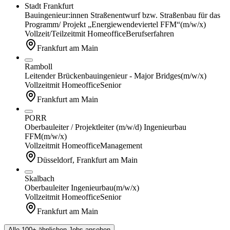
Stadt Frankfurt
Bauingenieur:innen Straßenentwurf bzw. Straßenbau für das
Programm/ Projekt „Energiewendeviertel FFM“
(m/w/x)
Vollzeit/Teilzeit
mit Homeoffice
Berufserfahren
Frankfurt am Main
Ramboll
Leitender Brückenbauingenieur - Major Bridges
(m/w/x)
Vollzeit
mit Homeoffice
Senior
Frankfurt am Main
PORR
Oberbauleiter / Projektleiter (m/w/d) Ingenieurbau
FFM
(m/w/x)
Vollzeit
mit Homeoffice
Management
Düsseldorf, Frankfurt am Main
Skalbach
Oberbauleiter Ingenieurbau
(m/w/x)
Vollzeit
mit Homeoffice
Senior
Frankfurt am Main
Alle 100+ ähnlichen Jobs ansehen