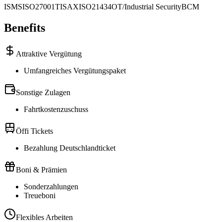
ISMS
ISO27001
TISAX
ISO21434
OT/Industrial Security
BCM
Benefits
Attraktive Vergütung
Umfangreiches Vergütungspaket
Sonstige Zulagen
Fahrtkostenzuschuss
Öffi Tickets
Bezahlung Deutschlandticket
Boni & Prämien
Sonderzahlungen
Treueboni
Flexibles Arbeiten