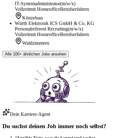
IT-Systemadministrator
(m/w/x)
Vollzeit
mit Homeoffice
Berufserfahren
Künzelsau
Würth Elektronik ICS GmbH & Co. KG
Personalreferent Recruiting
(m/w/x)
Vollzeit
mit Homeoffice
Berufserfahren
Waldzimmern
Alle 100+ ähnlichen Jobs ansehen
Dein Karriere-Agent
Du suchst deinen Job immer noch selbst?
1
Erzähle Nejo, was du kannst und suchst