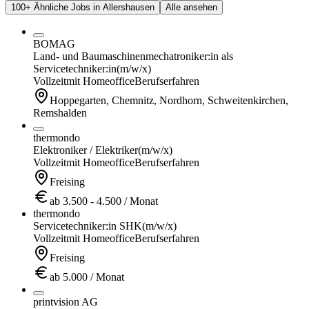
100+ Ähnliche Jobs in Allershausen
Alle ansehen
BOMAG
Land- und Baumaschinenmechatroniker:in als
Servicetechniker:in
(m/w/x)
Vollzeit
mit Homeoffice
Berufserfahren
Hoppegarten, Chemnitz, Nordhorn, Schweitenkirchen,
Remshalden
thermondo
Elektroniker / Elektriker
(m/w/x)
Vollzeit
mit Homeoffice
Berufserfahren
Freising
ab 3.500 - 4.500 / Monat
thermondo
Servicetechniker:in SHK
(m/w/x)
Vollzeit
mit Homeoffice
Berufserfahren
Freising
ab 5.000 / Monat
printvision AG