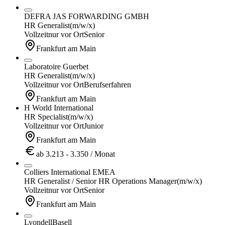
DEFRA JAS FORWARDING GMBH
HR Generalist
(m/w/x)
Vollzeit
nur vor Ort
Senior
Frankfurt am Main
Laboratoire Guerbet
HR Generalist
(m/w/x)
Vollzeit
nur vor Ort
Berufserfahren
Frankfurt am Main
H World International
HR Specialist
(m/w/x)
Vollzeit
nur vor Ort
Junior
Frankfurt am Main
ab 3.213 - 3.350 / Monat
Colliers International EMEA
HR Generalist / Senior HR Operations Manager
(m/w/x)
Vollzeit
nur vor Ort
Senior
Frankfurt am Main
LyondellBasell