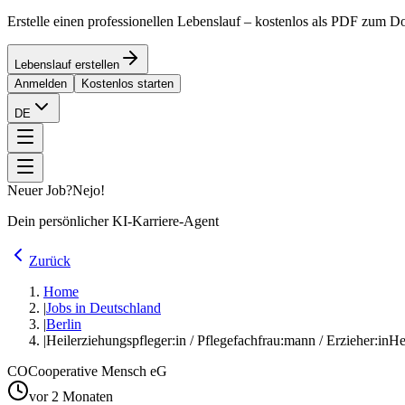
Erstelle einen professionellen Lebenslauf – kostenlos als PDF zum 
Lebenslauf erstellen
Anmelden
Kostenlos starten
DE
Neuer Job?
Nejo!
Dein persönlicher KI-Karriere-Agent
Zurück
Home
|
Jobs in Deutschland
|
Berlin
|
Heilerziehungspfleger:in / Pflegefachfrau:mann / Erzieher:in
He
CO
Cooperative Mensch eG
vor 2 Monaten