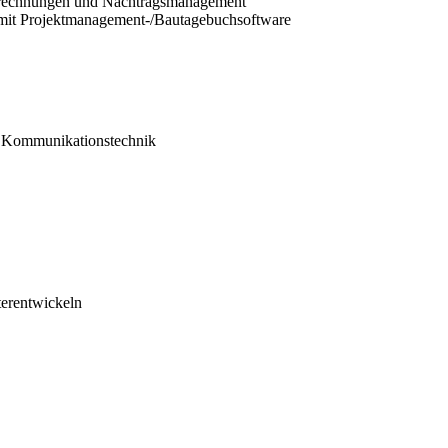
rechnungen und Nachtragsmanagement
 mit Projektmanagement-/Bautagebuchsoftware
ch Kommunikationstechnik
terentwickeln