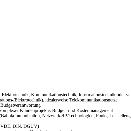
n Elektrotechnik, Kommunikationstechnik, Informationstechnik oder ver
tions-/Elektrotechnik), idealerweise Telekommunikationsnetze
d Budgetverantwortung
 komplexer Kundenprojekte, Budget- und Kostenmanagement
ahnkommunikation, Netzwerk-/IP-Technologien, Funk-, Leitstellen-, 
en (VDE, DIN, DGUV)