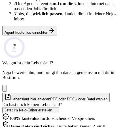
2
Der Agent screent
rund um die Uhr
das Internet nach
passenden Jobs für dich
3
Jobs, die
wirklich passen,
landen direkt in deiner Nejo-
Inbox
Agent kostenlos einrichten
?
Note
Wie gut ist dein Lebenslauf?
Nejo bewertet ihn, und bringt ihn danach gemeinsam mit dir in
Bestform.
Lebenslauf hier ablegen
PDF oder DOC · oder
Datei wählen
Du hast noch keinen Lebenslauf?
Jetzt im Nejo-Editor erstellen
→
100% kostenlos
für Jobsuchende. Versprochen.
Deine Daten sind sicher.
Dritte haben keinen Zugriff.