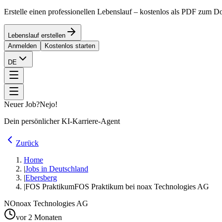
Erstelle einen professionellen Lebenslauf – kostenlos als PDF zum 
Lebenslauf erstellen
Anmelden
Kostenlos starten
DE
Neuer Job?
Nejo!
Dein persönlicher KI-Karriere-Agent
Zurück
Home
|
Jobs in Deutschland
|
Ebersberg
|
FOS Praktikum
FOS Praktikum bei noax Technologies AG
NO
noax Technologies AG
vor 2 Monaten