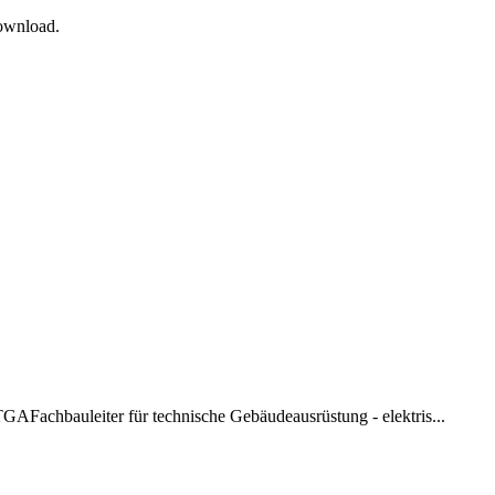
Download.
e TGA
Fachbauleiter für technische Gebäudeausrüstung - elektris...