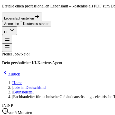
Erstelle einen professionellen Lebenslauf – kostenlos als PDF zum 
Lebenslauf erstellen
Anmelden
Kostenlos starten
DE
Neuer Job?
Nejo!
Dein persönlicher KI-Karriere-Agent
Zurück
Home
|
Jobs in Deutschland
|
Brunsbuettel
|
Fachbauleiter für technische Gebäudeausrüstung - elektrisch
IN
INP
vor 5 Monaten