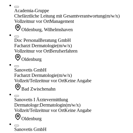
Academia-Gruppe
Chefärztliche Leitung mit Gesamtverantwortung
(m/w/x)
Vollzeit
nur vor Ort
Management
Oldenburg, Wilhelmshaven
Doc PersonalBeratung GmbH
Facharzt Dermatologie
(m/w/x)
Vollzeit
nur vor Ort
Berufserfahren
Oldenburg
Sanovetis GmbH
Facharzt Dermatologie
(m/w/x)
Vollzeit/Teilzeit
nur vor Ort
Keine Angabe
Bad Zwischenahn
Sanovetis I Ärztevermittlung
Dermatologe:Dermatologin
(m/w/x)
Vollzeit/Teilzeit
nur vor Ort
Keine Angabe
Oldenburg
Sanovetis GmbH