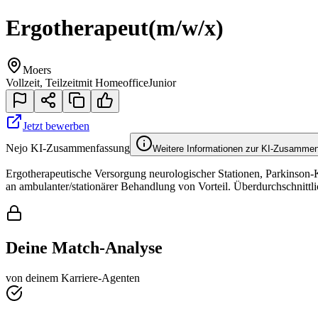
Ergotherapeut
(m/w/x)
Moers
Vollzeit, Teilzeit
mit Homeoffice
Junior
Jetzt bewerben
Nejo KI-Zusammenfassung
Weitere Informationen zur KI-Zusamme
Ergotherapeutische Versorgung neurologischer Stationen, Parkinson-K
an ambulanter/stationärer Behandlung von Vorteil. Überdurchschnitt
Deine Match-Analyse
von deinem Karriere-Agenten