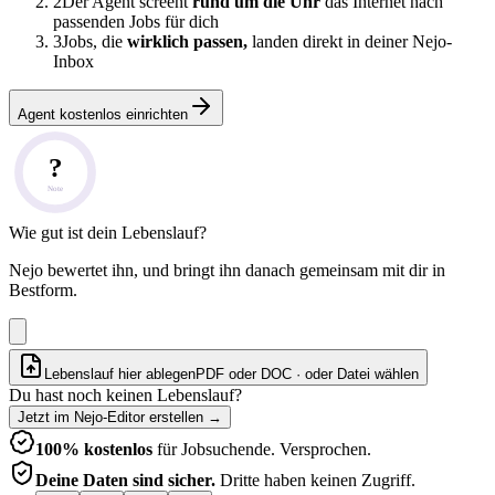
2
Der Agent screent
rund um die Uhr
das Internet nach
passenden Jobs für dich
3
Jobs, die
wirklich passen,
landen direkt in deiner Nejo-
Inbox
Agent kostenlos einrichten
?
Note
Wie gut ist dein Lebenslauf?
Nejo bewertet ihn, und bringt ihn danach gemeinsam mit dir in
Bestform.
Lebenslauf hier ablegen
PDF oder DOC · oder
Datei wählen
Du hast noch keinen Lebenslauf?
Jetzt im Nejo-Editor erstellen
→
100% kostenlos
für Jobsuchende. Versprochen.
Deine Daten sind sicher.
Dritte haben keinen Zugriff.