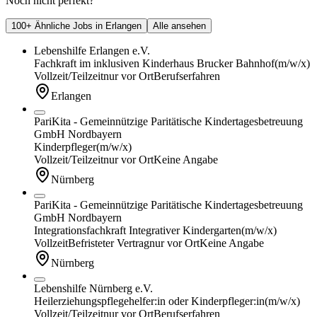
Noch nicht perfekt?
100+ Ähnliche Jobs in Erlangen
Alle ansehen
Lebenshilfe Erlangen e.V.
Fachkraft im inklusiven Kinderhaus Brucker Bahnhof
(m/w/x)
Vollzeit/Teilzeit
nur vor Ort
Berufserfahren
Erlangen
PariKita - Gemeinnützige Paritätische Kindertagesbetreuung
GmbH Nordbayern
Kinderpfleger
(m/w/x)
Vollzeit/Teilzeit
nur vor Ort
Keine Angabe
Nürnberg
PariKita - Gemeinnützige Paritätische Kindertagesbetreuung
GmbH Nordbayern
Integrationsfachkraft Integrativer Kindergarten
(m/w/x)
Vollzeit
Befristeter Vertrag
nur vor Ort
Keine Angabe
Nürnberg
Lebenshilfe Nürnberg e.V.
Heilerziehungspflegehelfer:in oder Kinderpfleger:in
(m/w/x)
Vollzeit/Teilzeit
nur vor Ort
Berufserfahren