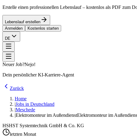
Erstelle einen professionellen Lebenslauf – kostenlos als PDF zum 
Lebenslauf erstellen
Anmelden
Kostenlos starten
DE
Neuer Job?
Nejo!
Dein persönlicher KI-Karriere-Agent
Zurück
Home
|
Jobs in Deutschland
|
Meschede
|
Elektromonteur im Außendienst
Elektromonteur im Außendiens
HS
HST Systemtechnik GmbH & Co. KG
letzten Monat