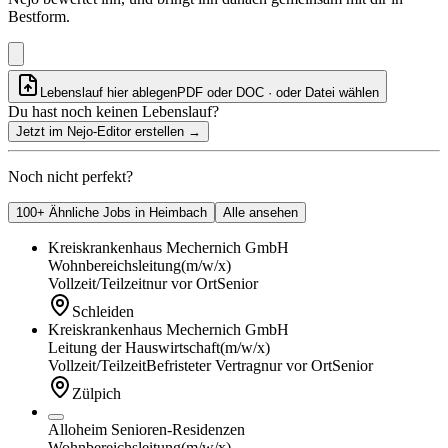
Bestform.
Lebenslauf hier ablegen
PDF oder DOC · oder
Datei wählen
Du hast noch keinen Lebenslauf?
Jetzt im Nejo-Editor erstellen
→
Noch nicht perfekt?
100+ Ähnliche Jobs in Heimbach
Alle ansehen
Kreiskrankenhaus Mechernich GmbH
Wohnbereichsleitung
(m/w/x)
Vollzeit/Teilzeit
nur vor Ort
Senior
Schleiden
Kreiskrankenhaus Mechernich GmbH
Leitung der Hauswirtschaft
(m/w/x)
Vollzeit/Teilzeit
Befristeter Vertrag
nur vor Ort
Senior
Zülpich
Alloheim Senioren-Residenzen
Wohnbereichsleitung
(m/w/x)