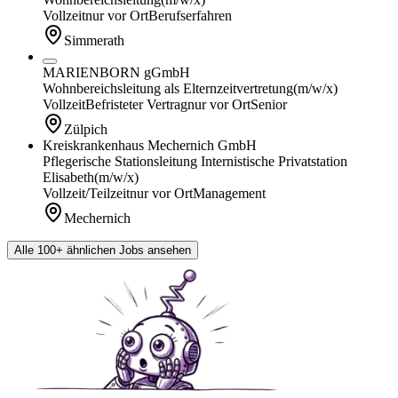
Vollzeit
nur vor Ort
Berufserfahren
Simmerath
MARIENBORN gGmbH
Wohnbereichsleitung als Elternzeitvertretung
(m/w/x)
Vollzeit
Befristeter Vertrag
nur vor Ort
Senior
Zülpich
Kreiskrankenhaus Mechernich GmbH
Pflegerische Stationsleitung Internistische Privatstation
Elisabeth
(m/w/x)
Vollzeit/Teilzeit
nur vor Ort
Management
Mechernich
Alle 100+ ähnlichen Jobs ansehen