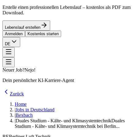
Erstelle einen professionellen Lebenslauf – kostenlos als PDF zum
Download.
Lebenslauf erstellen
Anmelden
Kostenlos starten
DE
Neuer Job?
Nejo!
Dein persönlicher KI-Karriere-Agent
Zurück
Home
|
Jobs in Deutschland
|
Bexbach
|
Duales Studium - Kälte- und Klimasystemtechnik
Duales
Studium - Kälte- und Klimasystemtechnik bei Berlin...
BE
Berliner Luft Technik