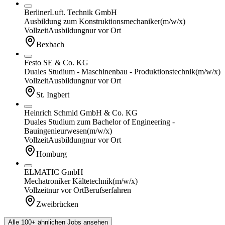
BerlinerLuft. Technik GmbH
Ausbildung zum Konstruktionsmechaniker
(m/w/x)
Vollzeit
Ausbildung
nur vor Ort
Bexbach
Festo SE & Co. KG
Duales Studium - Maschinenbau - Produktionstechnik
(m/w/x)
Vollzeit
Ausbildung
nur vor Ort
St. Ingbert
Heinrich Schmid GmbH & Co. KG
Duales Studium zum Bachelor of Engineering -
Bauingenieurwesen
(m/w/x)
Vollzeit
Ausbildung
nur vor Ort
Homburg
ELMATIC GmbH
Mechatroniker Kältetechnik
(m/w/x)
Vollzeit
nur vor Ort
Berufserfahren
Zweibrücken
Alle 100+ ähnlichen Jobs ansehen