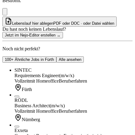
Bestform.
Lebenslauf hier ablegen
PDF oder DOC · oder
Datei wählen
Du hast noch keinen Lebenslauf?
Jetzt im Nejo-Editor erstellen
→
Noch nicht perfekt?
100+ Ähnliche Jobs in Fürth
Alle ansehen
SINTEC
Requirements Engineer
(m/w/x)
Vollzeit
mit Homeoffice
Berufserfahren
Fürth
RÖDL
Business Architect
(m/w/x)
Vollzeit
mit Homeoffice
Berufserfahren
Nürnberg
Exxeta