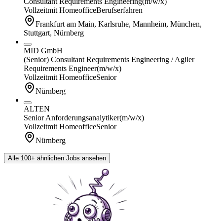
Consultant Requirements Engineering
(m/w/x)
Vollzeit
mit Homeoffice
Berufserfahren
Frankfurt am Main, Karlsruhe, Mannheim, München,
Stuttgart, Nürnberg
MID GmbH
(Senior) Consultant Requirements Engineering / Agiler
Requirements Engineer
(m/w/x)
Vollzeit
mit Homeoffice
Senior
Nürnberg
ALTEN
Senior Anforderungsanalytiker
(m/w/x)
Vollzeit
mit Homeoffice
Senior
Nürnberg
Alle 100+ ähnlichen Jobs ansehen