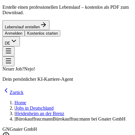
Erstelle einen professionellen Lebenslauf – kostenlos als PDF zum
Download.
Lebenslauf erstellen
Anmelden
Kostenlos starten
DE
Neuer Job?
Nejo!
Dein persönlicher KI-Karriere-Agent
Zurück
Home
|
Jobs in Deutschland
|
Heidenheim an der Brenz
|
Bürokauffrau:mann
Bürokauffrau:mann bei Gnaier GmbH
GN
Gnaier GmbH