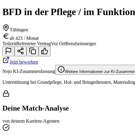
BFD in der Pflege / im Funktion
Tübingen
ab 423 / Monat
Teilzeit
Befristeter Vertrag
Vor Ort
Berufseinsteiger
Jetzt bewerben
Nejo KI-Zusammenfassung
Weitere Informationen zur KI-Zusamme
Unterstützung bei Grundpflege, Hol- und Bringediensten, Materiallog
Deine Match-Analyse
von deinem Karriere-Agenten