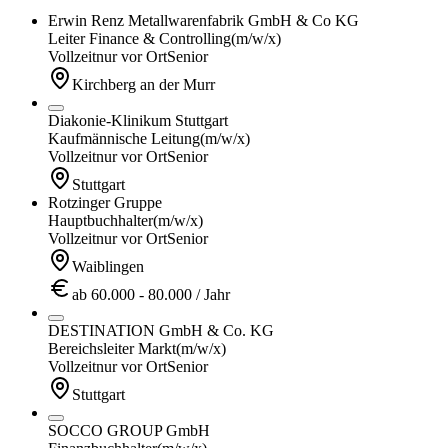
Erwin Renz Metallwarenfabrik GmbH & Co KG
Leiter Finance & Controlling
(m/w/x)
Vollzeit
nur vor Ort
Senior
Kirchberg an der Murr
Diakonie-Klinikum Stuttgart
Kaufmännische Leitung
(m/w/x)
Vollzeit
nur vor Ort
Senior
Stuttgart
Rotzinger Gruppe
Hauptbuchhalter
(m/w/x)
Vollzeit
nur vor Ort
Senior
Waiblingen
ab 60.000 - 80.000 / Jahr
DESTINATION GmbH & Co. KG
Bereichsleiter Markt
(m/w/x)
Vollzeit
nur vor Ort
Senior
Stuttgart
SOCCO GROUP GmbH