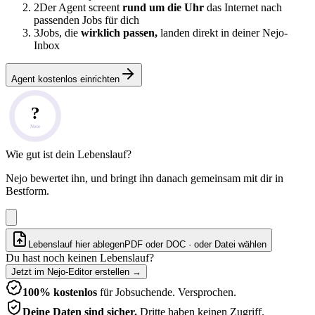
2
Der Agent screent
rund um die Uhr
das Internet nach
passenden Jobs für dich
3
Jobs, die
wirklich passen,
landen direkt in deiner Nejo-
Inbox
Agent kostenlos einrichten
?
Note
Wie gut ist dein Lebenslauf?
Nejo bewertet ihn, und bringt ihn danach gemeinsam mit dir in
Bestform.
Lebenslauf hier ablegen
PDF oder DOC · oder
Datei wählen
Du hast noch keinen Lebenslauf?
Jetzt im Nejo-Editor erstellen
→
100% kostenlos
für Jobsuchende. Versprochen.
Deine Daten sind sicher.
Dritte haben keinen Zugriff.