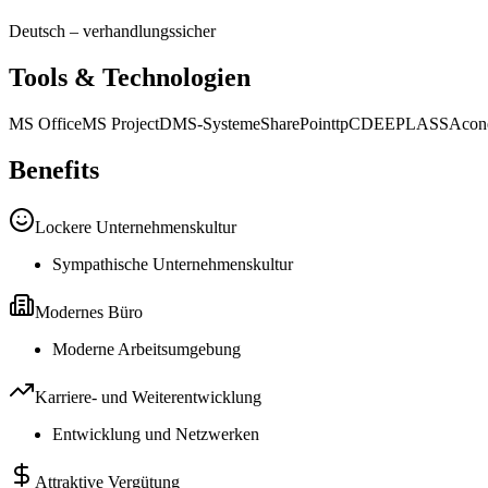
Deutsch
–
verhandlungssicher
Tools & Technologien
MS Office
MS Project
DMS-Systeme
SharePoint
tpCDE
EPLASS
Acon
Benefits
Lockere Unternehmenskultur
Sympathische Unternehmenskultur
Modernes Büro
Moderne Arbeitsumgebung
Karriere- und Weiterentwicklung
Entwicklung und Netzwerken
Attraktive Vergütung