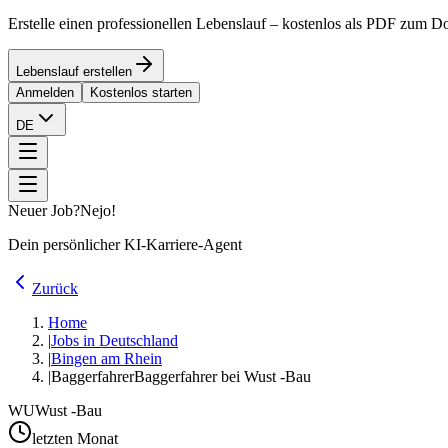
Erstelle einen professionellen Lebenslauf – kostenlos als PDF zum 
Lebenslauf erstellen
Anmelden
Kostenlos starten
DE
Neuer Job?
Nejo!
Dein persönlicher KI-Karriere-Agent
Zurück
Home
|
Jobs in Deutschland
|
Bingen am Rhein
|
Baggerfahrer
Baggerfahrer bei Wust -Bau
WU
Wust -Bau
letzten Monat