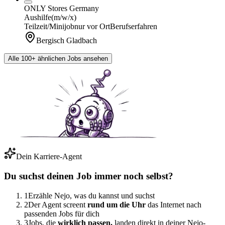
ONLY Stores Germany
Aushilfe
(m/w/x)
Teilzeit/Minijob
nur vor Ort
Berufserfahren
Bergisch Gladbach
Alle 100+ ähnlichen Jobs ansehen
Dein Karriere-Agent
Du suchst deinen Job immer noch selbst?
1
Erzähle Nejo, was du kannst und suchst
2
Der Agent screent
rund um die Uhr
das Internet nach
passenden Jobs für dich
3
Jobs, die
wirklich passen,
landen direkt in deiner Nejo-