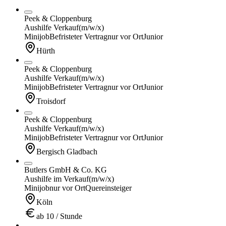
Peek & Cloppenburg
Aushilfe Verkauf
(m/w/x)
Minijob
Befristeter Vertrag
nur vor Ort
Junior
Hürth
Peek & Cloppenburg
Aushilfe Verkauf
(m/w/x)
Minijob
Befristeter Vertrag
nur vor Ort
Junior
Troisdorf
Peek & Cloppenburg
Aushilfe Verkauf
(m/w/x)
Minijob
Befristeter Vertrag
nur vor Ort
Junior
Bergisch Gladbach
Butlers GmbH & Co. KG
Aushilfe im Verkauf
(m/w/x)
Minijob
nur vor Ort
Quereinsteiger
Köln
ab 10 / Stunde