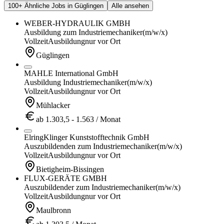
100+ Ähnliche Jobs in Güglingen
Alle ansehen
WEBER-HYDRAULIK GMBH
Ausbildung zum Industriemechaniker
(m/w/x)
Vollzeit
Ausbildung
nur vor Ort
Güglingen
MAHLE International GmbH
Ausbildung Industriemechaniker
(m/w/x)
Vollzeit
Ausbildung
nur vor Ort
Mühlacker
ab 1.303,5 - 1.563 / Monat
ElringKlinger Kunststofftechnik GmbH
Auszubildenden zum Industriemechaniker
(m/w/x)
Vollzeit
Ausbildung
nur vor Ort
Bietigheim-Bissingen
FLUX-GERÄTE GMBH
Auszubildender zum Industriemechaniker
(m/w/x)
Vollzeit
Ausbildung
nur vor Ort
Maulbronn