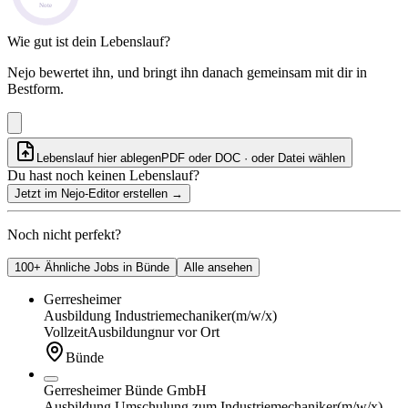
Note
Wie gut ist dein Lebenslauf?
Nejo bewertet ihn, und bringt ihn danach gemeinsam mit dir in
Bestform.
Lebenslauf hier ablegen
PDF oder DOC · oder
Datei wählen
Du hast noch keinen Lebenslauf?
Jetzt im Nejo-Editor erstellen
→
Noch nicht perfekt?
100+ Ähnliche Jobs in Bünde
Alle ansehen
Gerresheimer
Ausbildung Industriemechaniker
(m/w/x)
Vollzeit
Ausbildung
nur vor Ort
Bünde
Gerresheimer Bünde GmbH
Ausbildung Umschulung zum Industriemechaniker
(m/w/x)