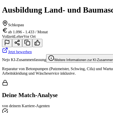
Ausbildung Land- und Baumas
Schkopau
ab 1.096 - 1.433 / Monat
Vollzeit
Lehre
Vor Ort
Jetzt bewerben
Nejo KI-Zusammenfassung
Weitere Informationen zur KI-Zusamme
Reparatur von Betonpumpen (Putzmeister, Schwing, Cifa) und Wartung
Arbeitskleidung und Wäscheservice inklusive.
Deine Match-Analyse
von deinem Karriere-Agenten