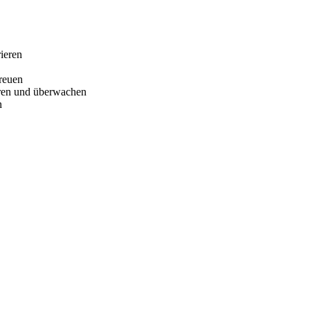
ieren
treuen
eren und überwachen
n