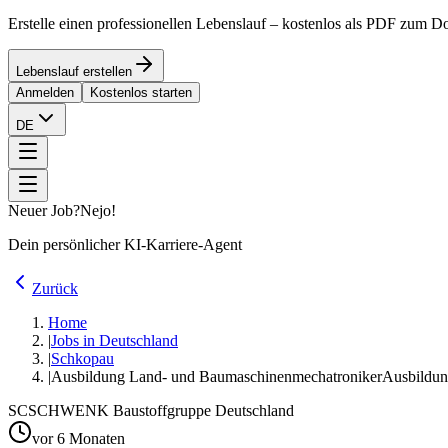
Erstelle einen professionellen Lebenslauf – kostenlos als PDF zum 
Lebenslauf erstellen
Anmelden
Kostenlos starten
DE
Neuer Job?
Nejo!
Dein persönlicher KI-Karriere-Agent
Zurück
Home
|
Jobs in Deutschland
|
Schkopau
|
Ausbildung Land- und Baumaschinenmechatroniker
Ausbildun
SC
SCHWENK Baustoffgruppe Deutschland
vor 6 Monaten