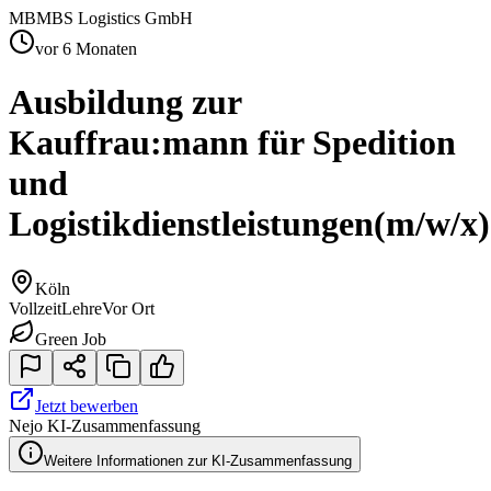
MB
MBS Logistics GmbH
vor 6 Monaten
Ausbildung zur
Kauffrau:mann für Spedition
und
Logistikdienstleistungen
(m/w/x)
Köln
Vollzeit
Lehre
Vor Ort
Green Job
Jetzt bewerben
Nejo KI-Zusammenfassung
Weitere Informationen zur KI-Zusammenfassung