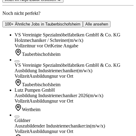
Noch nicht perfekt?
100+ Ähnliche Jobs in Tauberbischofsheim
Alle ansehen
VS Vereinigte Spezialmöbelfabriken GmbH & Co. KG
Holzmechaniker / Schreiner
(m/w/x)
Vollzeit
nur vor Ort
Keine Angabe
Tauberbischofsheim
VS Vereinigte Spezialmöbelfabriken GmbH & Co. KG
Ausbildung Industriemechaniker
(m/w/x)
Vollzeit
Ausbildung
nur vor Ort
Tauberbischofsheim
Lutz Pumpen GmbH
Ausbildung Industriemechaniker 2026
(m/w/x)
Vollzeit
Ausbildung
nur vor Ort
Wertheim
Güldner
Auszubildender Industriemechaniker:in
(m/w/x)
Vollzeit
Ausbildung
nur vor Ort